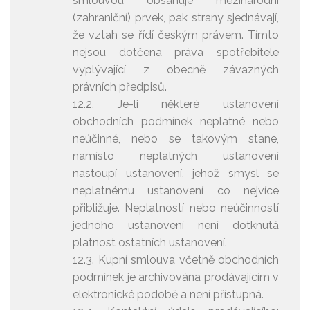
smlouvou obsahuje mezinárodní
(zahraniční) prvek, pak strany sjednávají,
že vztah se řídí českým právem. Tímto
nejsou dotčena práva spotřebitele
vyplývající z obecně závazných
právních předpisů.
12.2. Je-li některé ustanovení
obchodních podmínek neplatné nebo
neúčinné, nebo se takovým stane,
namísto neplatných ustanovení
nastoupí ustanovení, jehož smysl se
neplatnému ustanovení co nejvíce
přibližuje. Neplatností nebo neúčinností
jednoho ustanovení není dotknutá
platnost ostatních ustanovení.
12.3. Kupní smlouva včetně obchodních
podmínek je archivována prodávajícím v
elektronické podobě a není přístupná.