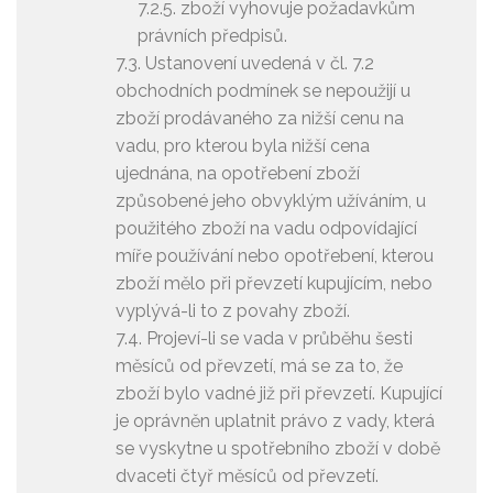
7.2.5. zboží vyhovuje požadavkům
právních předpisů.
7.3. Ustanovení uvedená v čl. 7.2
obchodních podmínek se nepoužijí u
zboží prodávaného za nižší cenu na
vadu, pro kterou byla nižší cena
ujednána, na opotřebení zboží
způsobené jeho obvyklým užíváním, u
použitého zboží na vadu odpovídající
míře používání nebo opotřebení, kterou
zboží mělo při převzetí kupujícím, nebo
vyplývá-li to z povahy zboží.
7.4. Projeví-li se vada v průběhu šesti
měsíců od převzetí, má se za to, že
zboží bylo vadné již při převzetí. Kupující
je oprávněn uplatnit právo z vady, která
se vyskytne u spotřebního zboží v době
dvaceti čtyř měsíců od převzetí.