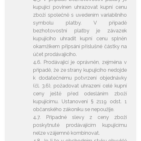
kupující povinen uhrazovat kupní cenu
zboží společně s uvedením variabilního
symbolu platby. V případě
bezhotovostní platby je závazek
kupujícího uhradit kupní cenu splněn
okamžikem připsání příslušné částky na
účet prodávajícího.
4.6. Prodávající je oprávněn, zejména v
případě, že ze strany kupujícího nedojde
k dodatečnému potvrzení objednávky
(čl. 3.6), požadovat uhrazení celé kupní
ceny ještě před odesláním zboží
kupujícímu. Ustanovení § 2119 odst. 1
občanského zákoníku se nepoužije.
4.7. Případné slevy z ceny zboží
poskytnuté prodávajícím kupujícímu
nelze vzájemně kombinovat.
4.8. Je-li to v obchodním styku obvyklé