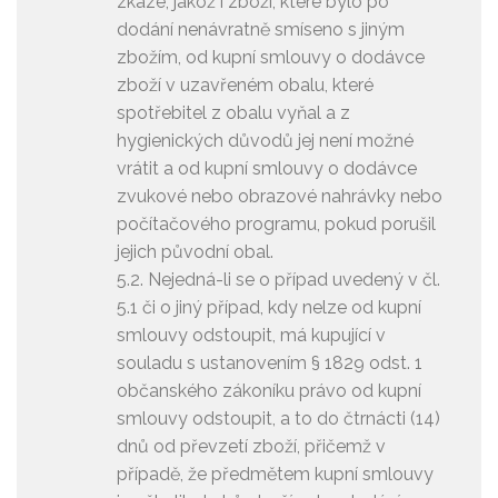
zkáze, jakož i zboží, které bylo po
dodání nenávratně smíseno s jiným
zbožím, od kupní smlouvy o dodávce
zboží v uzavřeném obalu, které
spotřebitel z obalu vyňal a z
hygienických důvodů jej není možné
vrátit a od kupní smlouvy o dodávce
zvukové nebo obrazové nahrávky nebo
počítačového programu, pokud porušil
jejich původní obal.
5.2. Nejedná-li se o případ uvedený v čl.
5.1 či o jiný případ, kdy nelze od kupní
smlouvy odstoupit, má kupující v
souladu s ustanovením § 1829 odst. 1
občanského zákoníku právo od kupní
smlouvy odstoupit, a to do čtrnácti (14)
dnů od převzetí zboží, přičemž v
případě, že předmětem kupní smlouvy