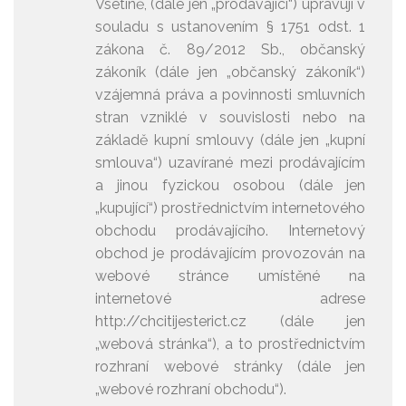
Vsetíně, (dále jen „prodávající“) upravují v
souladu s ustanovením § 1751 odst. 1
zákona č. 89/2012 Sb., občanský
zákoník (dále jen „občanský zákoník“)
vzájemná práva a povinnosti smluvních
stran vzniklé v souvislosti nebo na
základě kupní smlouvy (dále jen „kupní
smlouva“) uzavírané mezi prodávajícím
a jinou fyzickou osobou (dále jen
„kupující“) prostřednictvím internetového
obchodu prodávajícího. Internetový
obchod je prodávajícím provozován na
webové stránce umístěné na
internetové adrese
http://chcitijesterict.cz (dále jen
„webová stránka“), a to prostřednictvím
rozhraní webové stránky (dále jen
„webové rozhraní obchodu“).