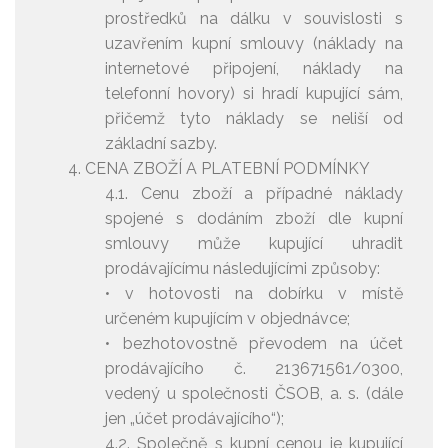
prostředků na dálku v souvislosti s
uzavřením kupní smlouvy (náklady na
internetové připojení, náklady na
telefonní hovory) si hradí kupující sám,
přičemž tyto náklady se neliší od
základní sazby.
CENA ZBOŽÍ A PLATEBNÍ PODMÍNKY
4.1. Cenu zboží a případné náklady
spojené s dodáním zboží dle kupní
smlouvy může kupující uhradit
prodávajícímu následujícími způsoby:
• v hotovosti na dobírku v místě
určeném kupujícím v objednávce;
• bezhotovostně převodem na účet
prodávajícího č. 213671561/0300,
vedený u společnosti ČSOB, a. s. (dále
jen „účet prodávajícího“);
4.2. Společně s kupní cenou je kupující