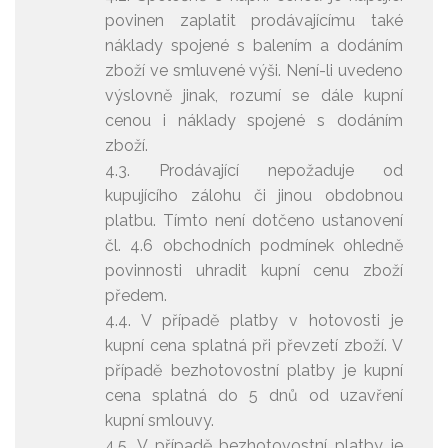
povinen zaplatit prodávajícímu také
náklady spojené s balením a dodáním
zboží ve smluvené výši. Není-li uvedeno
výslovně jinak, rozumí se dále kupní
cenou i náklady spojené s dodáním
zboží.
4.3. Prodávající nepožaduje od
kupujícího zálohu či jinou obdobnou
platbu. Tímto není dotčeno ustanovení
čl. 4.6 obchodních podmínek ohledně
povinnosti uhradit kupní cenu zboží
předem.
4.4. V případě platby v hotovosti je
kupní cena splatná při převzetí zboží. V
případě bezhotovostní platby je kupní
cena splatná do 5 dnů od uzavření
kupní smlouvy.
4.5. V případě bezhotovostní platby je