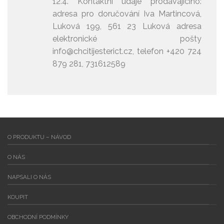
12.4. Kontaktní údaje prodávajícího:
adresa pro doručování Iva Martincová,
Luková 199, 561 23 Luková adresa
elektronické pošty
info@chcitijesterict.cz, telefon +420 724
879 281, 731612589
O PRODUKTU – NÁVOD
O NÁS
NAPSALI O NÁS
KOUPIT
OBCHODNÍ PODMÍNKY