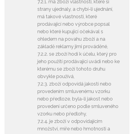
7.2.1. má zboží vlastnosti, které si
strany ujednaly, a chybí-li ujednání,
má takové vlastnosti, které
prodávající nebo výrobce popsal
nebo které kupující očekával s
ohledem na povahu zboží a na
základě reklamy jimi prováděné,
7.2.2. se zboží hodí k účelu, který pro
jeho použití prodávající uvádí nebo ke
kterému se zboží tohoto druhu
obvykle používá,
7.2.3. zboží odpovídá jakostí nebo
provedením smluvenému vzorku
nebo předloze, byla-li jakost nebo
provedení určeno podle smluveného
vzorku nebo předlohy,
7.2.4. je zboží v odpovídajícím
množství, míře nebo hmotnosti a